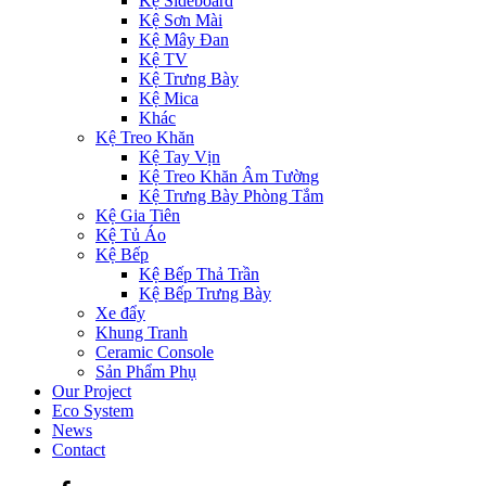
Kệ Sideboard
Kệ Sơn Mài
Kệ Mây Đan
Kệ TV
Kệ Trưng Bày
Kệ Mica
Khác
Kệ Treo Khăn
Kệ Tay Vịn
Kệ Treo Khăn Âm Tường
Kệ Trưng Bày Phòng Tắm
Kệ Gia Tiên
Kệ Tủ Áo
Kệ Bếp
Kệ Bếp Thả Trần
Kệ Bếp Trưng Bày
Xe đẩy
Khung Tranh
Ceramic Console
Sản Phẩm Phụ
Our Project
Eco System
News
Contact
Facebook