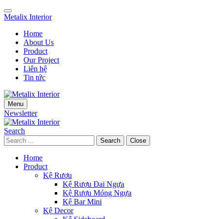
Skip
Skip
to
to
Metalix Interior
navigation
main
Home
content
About Us
Product
Our Project
Liên hệ
Tin tức
Menu
Newsletter
Search
Search
Close
Home
Product
Kệ Rượu
Kệ Rượu Đai Ngựa
Kệ Rượu Móng Ngựa
Kệ Bar Mini
Kệ Decor