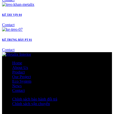
KỆ TAY VỊN 04
Contact
KỆ TRƯNG BÀY PT 01
Contact
Home
About Us
Product
Our Project
Eco System
News
Contact
Chính sách bảo hành đổi trả
Chính sách vận chuyển
Facebook