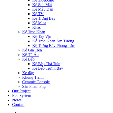
Kệ Sideboard
Kệ Sơn Mài
Kệ Mây Đan
Kệ TV
Kệ Trưng Bày
Kệ Mica
Khác
Kệ Treo Khăn
Kệ Tay Vịn
Kệ Treo Khăn Âm Tường
Kệ Trưng Bày Phòng Tắm
Kệ Gia Tiên
Kệ Tủ Áo
Kệ Bếp
Kệ Bếp Thả Trần
Kệ Bếp Trưng Bày
Xe đẩy
Khung Tranh
Ceramic Console
Sản Phẩm Phụ
Our Project
Eco System
News
Contact
Facebook