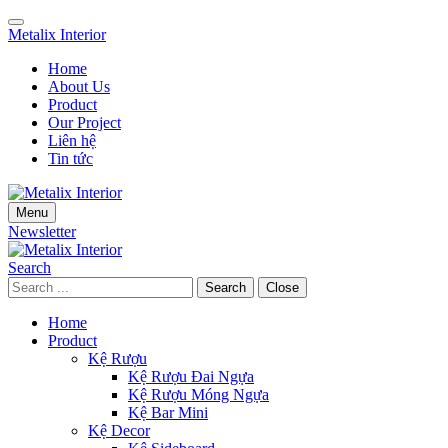
Skip
Skip
to
to
Metalix Interior
navigation
main
Home
content
About Us
Product
Our Project
Liên hệ
Tin tức
Menu
Newsletter
Search
Search
Close
Home
Product
Kệ Rượu
Kệ Rượu Đai Ngựa
Kệ Rượu Móng Ngựa
Kệ Bar Mini
Kệ Decor