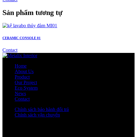
Sản phẩm tương tự
CERAMIC CONSOLE 01
Contact
Home
About Us
Product
Our Project
Eco System
News
Contact
Chính sách bảo hành đổi trả
Chính sách vận chuyển
Facebook
Instagram