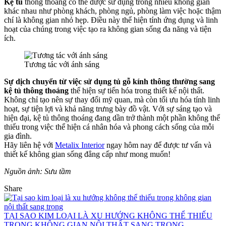
Kệ tủ
thông thoáng có thể được sử dụng trong nhiều không gian
khác nhau như phòng khách, phòng ngủ, phòng làm việc hoặc thậm
chí là không gian nhỏ hẹp. Điều này thể hiện tính ứng dụng và linh
hoạt của chúng trong việc tạo ra không gian sống đa năng và tiện
ích.
Tương tác với ánh sáng
Sự dịch chuyển từ việc sử dụng tủ gỗ kính thông thường sang
kệ tủ thông thoáng
thể hiện sự tiến hóa trong thiết kế nội thất.
Không chỉ tạo nên sự thay đổi mỹ quan, mà còn tối ưu hóa tính linh
hoạt, sự tiện lợi và khả năng trưng bày đồ vật. Với sự sáng tạo và
hiện đại, kệ tủ thông thoáng đang dần trở thành một phần không thể
thiếu trong việc thể hiện cá nhân hóa và phong cách sống của mỗi
gia đình.
Hãy liên hệ với
Metalix Interior
ngay hôm nay để được tư vấn và
thiết kế không gian sống đẳng cấp như mong muốn!
Nguồn ảnh: Sưu tầm
Share
TẠI SAO KIM LOẠI LÀ XU HƯỚNG KHÔNG THỂ THIẾU
TRONG KHÔNG GIAN NỘI THẤT SANG TRỌNG