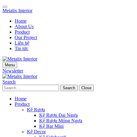
Skip
Skip
to
to
Metalix Interior
navigation
main
Home
content
About Us
Product
Our Project
Liên hệ
Tin tức
Menu
Newsletter
Search
Search
Close
Home
Product
Kệ Rượu
Kệ Rượu Đai Ngựa
Kệ Rượu Móng Ngựa
Kệ Bar Mini
Kệ Decor