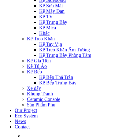
Kệ Sideboard
Kệ Sơn Mài
Kệ Mây Đan
Kệ TV
Kệ Trưng Bày
Kệ Mica
Khác
Kệ Treo Khăn
Kệ Tay Vịn
Kệ Treo Khăn Âm Tường
Kệ Trưng Bày Phòng Tắm
Kệ Gia Tiên
Kệ Tủ Áo
Kệ Bếp
Kệ Bếp Thả Trần
Kệ Bếp Trưng Bày
Xe đẩy
Khung Tranh
Ceramic Console
Sản Phẩm Phụ
Our Project
Eco System
News
Contact
Facebook