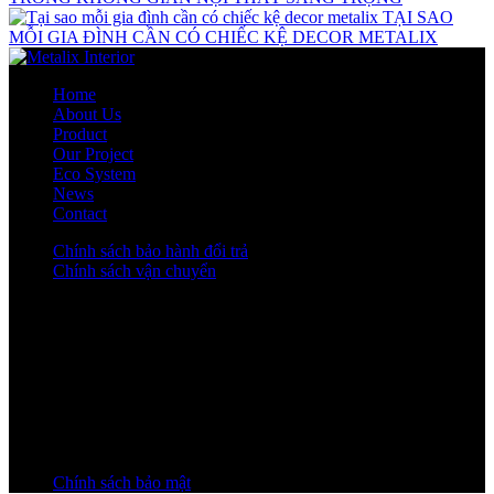
TẠI SAO
MỖI GIA ĐÌNH CẦN CÓ CHIẾC KỆ DECOR METALIX
Home
About Us
Product
Our Project
Eco System
News
Contact
Chính sách bảo hành đổi trả
Chính sách vận chuyển
Facebook
Instagram
Bản quyền thuộc sở hữu về
Công ty cổ phần kiến trúc xây dựng
AHD
All rights reserved.
Chính sách bảo mật