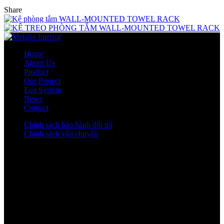
Share
WALL-MOUNTED TOWEL RACK
WALL-MOUNTED TOWEL RACK
Home
About Us
Product
Our Project
Eco System
News
Contact
Chính sách bảo hành đổi trả
Chính sách vận chuyển
Facebook
Instagram
Bản quyền thuộc sở hữu về
Công ty cổ phần kiến trúc xây dựng
AHD
All rights reserved.