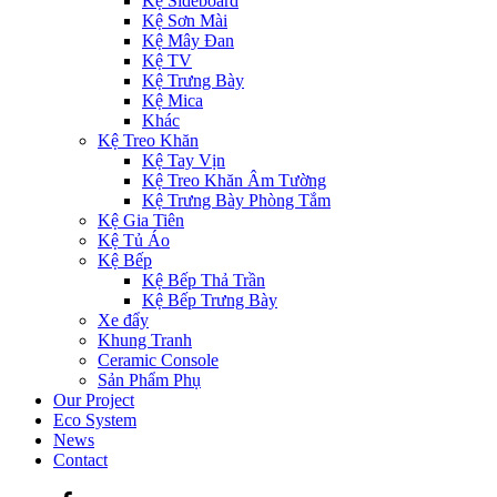
Kệ Sideboard
Kệ Sơn Mài
Kệ Mây Đan
Kệ TV
Kệ Trưng Bày
Kệ Mica
Khác
Kệ Treo Khăn
Kệ Tay Vịn
Kệ Treo Khăn Âm Tường
Kệ Trưng Bày Phòng Tắm
Kệ Gia Tiên
Kệ Tủ Áo
Kệ Bếp
Kệ Bếp Thả Trần
Kệ Bếp Trưng Bày
Xe đẩy
Khung Tranh
Ceramic Console
Sản Phẩm Phụ
Our Project
Eco System
News
Contact
Facebook