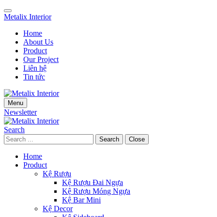
Skip
Skip
to
to
Metalix Interior
navigation
main
Home
content
About Us
Product
Our Project
Liên hệ
Tin tức
Menu
Newsletter
Search
Search
Close
Home
Product
Kệ Rượu
Kệ Rượu Đai Ngựa
Kệ Rượu Móng Ngựa
Kệ Bar Mini
Kệ Decor