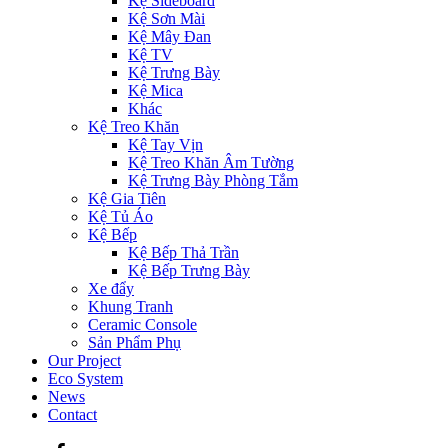
Kệ Sideboard
Kệ Sơn Mài
Kệ Mây Đan
Kệ TV
Kệ Trưng Bày
Kệ Mica
Khác
Kệ Treo Khăn
Kệ Tay Vịn
Kệ Treo Khăn Âm Tường
Kệ Trưng Bày Phòng Tắm
Kệ Gia Tiên
Kệ Tủ Áo
Kệ Bếp
Kệ Bếp Thả Trần
Kệ Bếp Trưng Bày
Xe đẩy
Khung Tranh
Ceramic Console
Sản Phẩm Phụ
Our Project
Eco System
News
Contact
Facebook