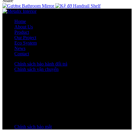
Share
Bathroom Mirror
Handrail Shelf
Home
About Us
Product
Our Project
Eco System
News
Contact
Chính sách bảo hành đổi trả
Chính sách vận chuyển
Facebook
Instagram
Bản quyền thuộc sở hữu về
Công ty cổ phần kiến trúc xây dựng
AHD
All rights reserved.
Chính sách bảo mật